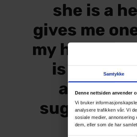
she is a h
gives me one 
my home for a
is too low.
Samtykke
another 
Denne nettsiden anvender c
suggested a
Vi bruker informasjonskapsler
analysere trafikken vår. Vi 
sosiale medier, annonsering 
in line
dem, eller som de har samlet