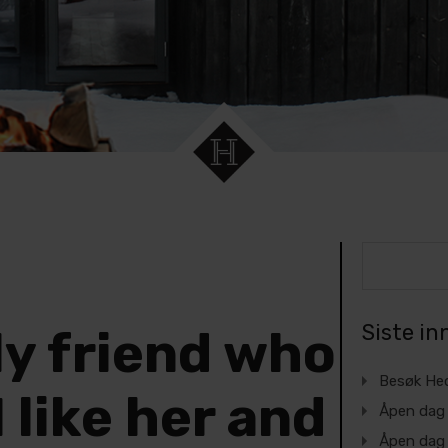
Siste in
ly friend who
Besøk Hed
I like her and
Åpen dag 
Åpen dag 