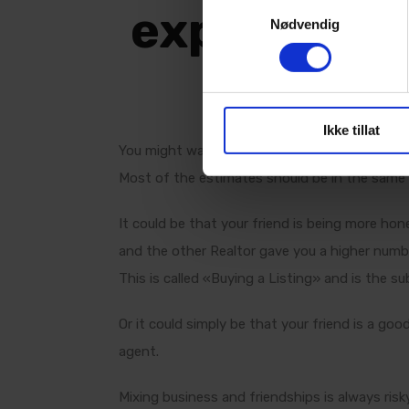
Samtykkevalg
expectation
Nødvendig
cho
Ikke tillat
You might want to consult a couple more Real
Most of the estimates should be in the same b
It could be that your friend is being more ho
and the other Realtor gave you a higher numb
This is called «Buying a Listing» and is the su
Or it could simply be that your friend is a goo
agent.
Mixing business and friendships is always risk