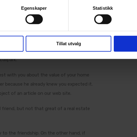
s. Who do I
Egenskaper
Statistikk
ose?
Tillat utvalg
tors on the market value of your home.
allpark.
nest with you about the value of your home
er because he already knew you expected it.
bject of an article on our web site.
d friend, but not that great of a real estate
y to the friendship. On the other hand, if