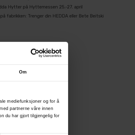
da Hytter på Hyttemessen 25.-27. april
på fabrikken: Trenger din HEDDA eller Bete Beitski
Om
iale mediefunksjoner og for å
 med partnerne våre innen
u har gjort tilgjengelig for