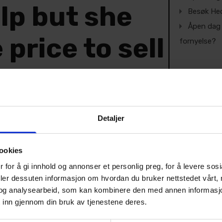
elp but she
Besøk Hed
Åpen dag 
price to sell
fornyelse?
nd I think it
 So I called
Detaljer
agent who
ookies
 price more
 for å gi innhold og annonser et personlig preg, for å levere sos
deler dessuten informasjon om hvordan du bruker nettstedet vårt,
og analysearbeid, som kan kombinere den med annen informasjon d
 with my
 inn gjennom din bruk av tjenestene deres.