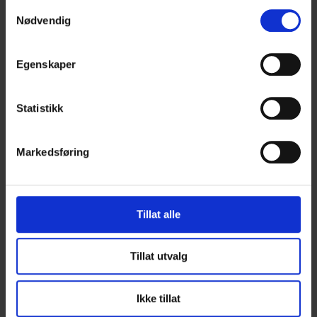
Vi leverer orignal HEDDA kjøkken- og
Samtykkevalg
Nødvendig
baderomsinnredning. Alternativt kan det også
leveres innredning fra Sigdals utvalg.
Egenskaper
GULV OG
Statistikk
OVERFLATER
Markedsføring
Velg mellom slette dører eller dører med speil.
HEDDA kan leveres ferdig beiset innvendig og med
Tillat alle
gulv i mange ulike utførelser.
Tillat utvalg
Ikke tillat