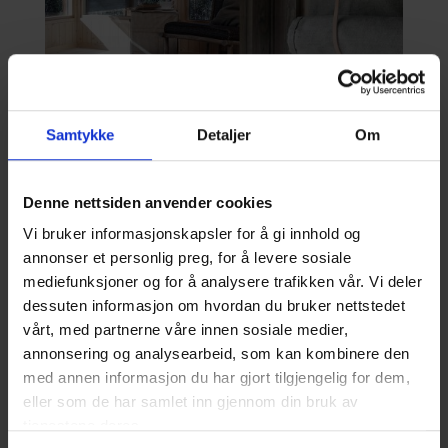
Samtykke
Detaljer
Om
Denne nettsiden anvender cookies
Vi bruker informasjonskapsler for å gi innhold og
annonser et personlig preg, for å levere sosiale
mediefunksjoner og for å analysere trafikken vår. Vi deler
dessuten informasjon om hvordan du bruker nettstedet
vårt, med partnerne våre innen sosiale medier,
annonsering og analysearbeid, som kan kombinere den
KJØKKEN OG BAD
med annen informasjon du har gjort tilgjengelig for dem,
eller som de har samlet inn gjennom din bruk av
tjenestene deres.