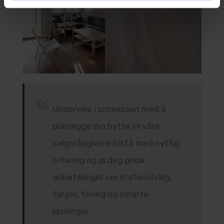
Underveis i prosessen med å
planlegge din hytte vil våre
salgsrådgivere bistå med nyttig
erfaring og gi deg gode
anbefalinger om materialvalg,
farger, tilvalg og smarte
løsninger.