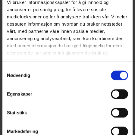
Vi bruker informasjonskapsler for å gi innhold og
som kunne trengt litt rehabilitering? Eller har du
annonser et personlig preg, for å levere sosiale
enda ikke realisert hyttedrømmen, men ønsker mer
mediefunksjoner og for å analysere trafikken vår. Vi deler
informasjon? Kom innom for…
dessuten informasjon om hvordan du bruker nettstedet
vårt, med partnerne våre innen sosiale medier,
Les mer
annonsering og analysearbeid, som kan kombinere den
med annen informasjon du har gjort tilgjengelig for dem,
eller som de har samlet inn gjennom din bruk av
tjenestene deres.
Samtykkevalg
Nødvendig
Egenskaper
Statistikk
Markedsføring