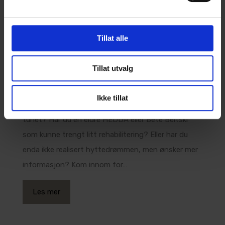
Åpen dag hos Hedda Hytter 3.
oktober
Tillat alle
Tillat utvalg
Fredag 03. oktober har vi åpen dag hos oss i
Hedalen. Kom innom for en hyggelig hytteprat!
Ikke tillat
Vurderer du å sette opp et anneks eller uthus på
tunet? Har du en eldre HEDDA eller Bete Beitski
som kunne trengt litt rehabilitering? Eller har du
enda ikke realisert hyttedrømmen, men ønsker mer
informasjon? Kom innom for…
Les mer