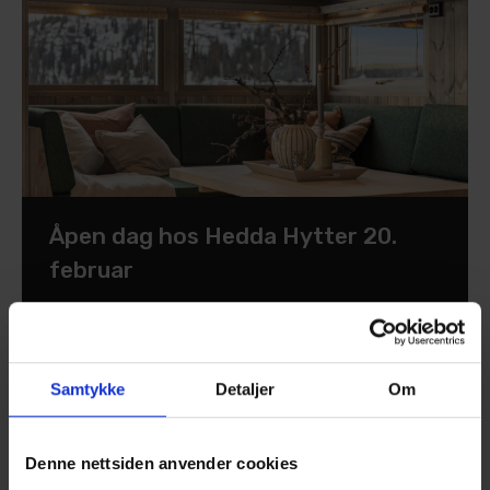
Åpen dag hos Hedda Hytter 20.
februar
Fredag 20. februar har vi åpen dag hos oss i
Samtykke
Detaljer
Om
Hedalen. Kom innom for en hyggelig hytteprat!
Vurderer du å sette opp et anneks eller uthus på
Denne nettsiden anvender cookies
tunet? Har du en eldre HEDDA eller Bete Beitski