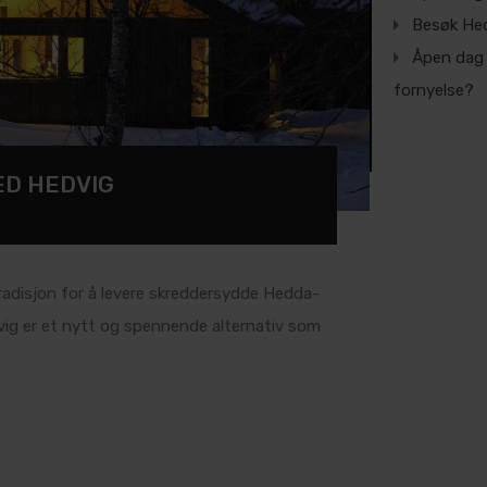
Besøk Hed
Åpen dag 
fornyelse?
ED HEDVIG
radisjon for å levere skreddersydde Hedda-
vig er et nytt og spennende alternativ som