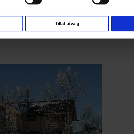
 og eget rom for hunder står nå den nye
 Rondane klar til å ta i mot fjellfolket.
Tillat utvalg