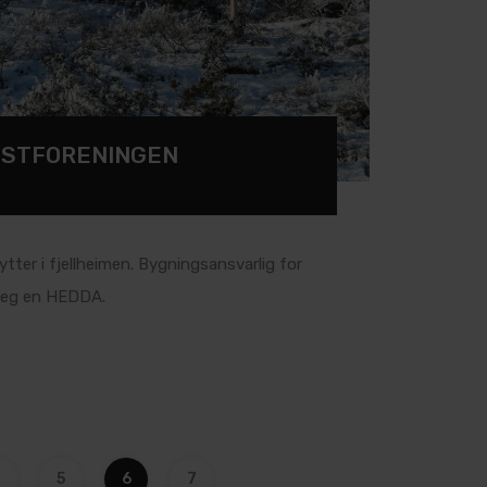
RISTFORENINGEN
tter i fjellheimen. Bygningsansvarlig for
 seg en HEDDA.
4
5
6
7