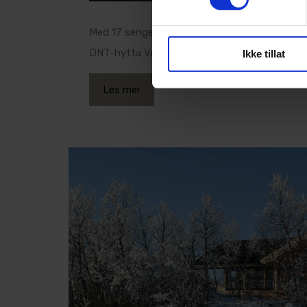
Med 17 sengeplasser, spektakulær beliggenhet
DNT-hytta Veslefjellbua på Venabygdsfjellet ved
Ikke tillat
Les mer