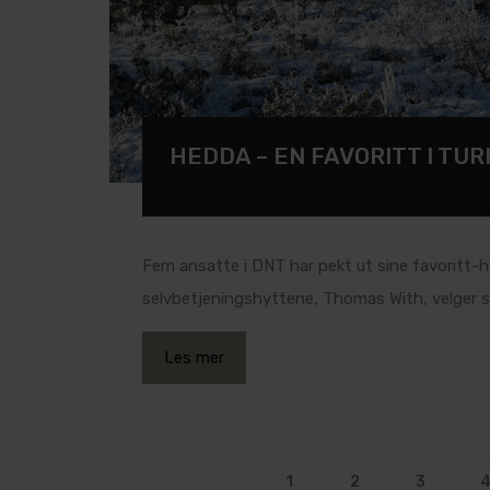
HEDDA – EN FAVORITT I TU
Fem ansatte i DNT har pekt ut sine favoritt-hy
selvbetjeningshyttene, Thomas With, velger
Les mer
1
2
3