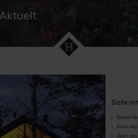
 Aktuelt
Siste in
Besøk Hed
Åpen dag 
Åpen dag 